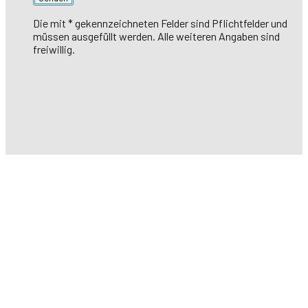
Die mit * gekennzeichneten Felder sind Pflichtfelder und
müssen ausgefüllt werden. Alle weiteren Angaben sind
freiwillig.
HEMME HOLZBAU
Wir freuen uns von Ihnen zu hören!
Kontaktieren Sie uns