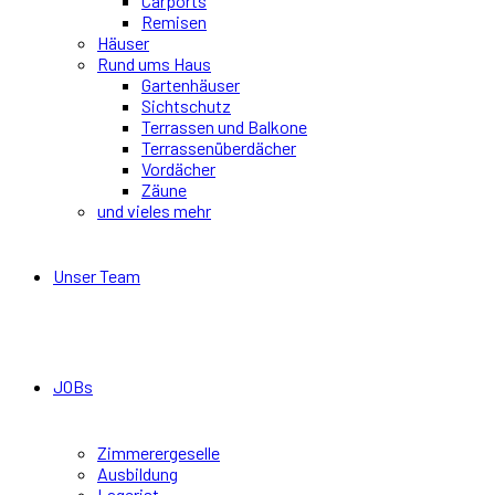
Carports
Remisen
Häuser
Rund ums Haus
Gartenhäuser
Sichtschutz
Terrassen und Balkone
Terrassenüberdächer
Vordächer
Zäune
und vieles mehr
Unser Team
JOBs
Zimmerergeselle
Ausbildung
Lagerist