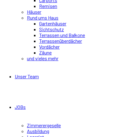
Carports
Remisen
Häuser
Rund ums Haus
Gartenhäuser
Sichtschutz
Terrassen und Balkone
Terrassenüberdächer
Vordächer
Zäune
und vieles mehr
Unser Team
JOBs
Zimmerergeselle
Ausbildung
Lagerist