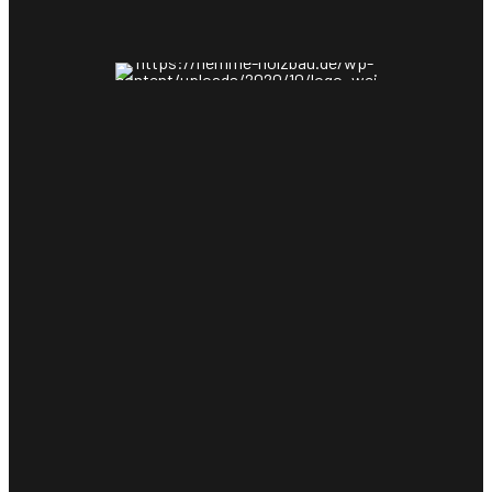
info@hemme-holzbau.de
Tel.: 05073 209712
Fax: 05073 209714
Braser Str. 6
31535 Neustadt am Rübenberge